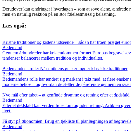
Derudover kan ændringer i hverdagen – som at sove alene, ændrede rutin
men en naturlig reaktion på en stor følelsesmæssig belastning.
Læs også:
Kristne traditioner og kistens udseende – sådan har troen præget eur
Bedemand
Gennem århundreder har kristendommen formet Europas begravelsesskik
tendenser balancerer mellem tradition og individualitet.
Bedemandens rolle: Når nutidens ønsker møder klassiske traditioner
Bedemand
Bedemandens rolle har ændret sig markant i takt med, at flere ønsker
moderne behov – og hvordan de støtter de pårørende gennem en svær 
Nye mål efter tabet – at genfinde drømme og retning efter et dødsfald
Bedemand
Efter et dødsfald kan verden føles tom og uden retning. Artiklen giv
livet.
Få styr på økonomien: Brug en tjekliste til planlægningen af begravel
Bedemand