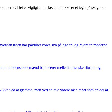
lemerne. Det er vigtigt at huske, at det ikke er et tegn på svaghed,
, hvordan troen har påvirket vores syn på døden, og hvordan moderne
ordan nutidens bedemænd balancerer mellem klassiske ritualer og
– ikke ved at glemme, men ved at leve videre med tabet som en del af