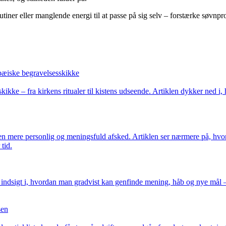
er eller manglende energi til at passe på sig selv – forstærke søvnprob
opæiske begravelsesskikke
ke – fra kirkens ritualer til kistens udseende. Artiklen dykker ned i
 en mere personlig og meningsfuld afsked. Artiklen ser nærmere på, hv
tid.
er indsigt i, hvordan man gradvist kan genfinde mening, håb og nye mål 
sen