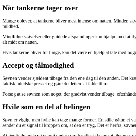
Når tankerne tager over
Mange oplever, at tankerne bliver mest intense om natten. Minder, sk
mildhed.
Mindfulness-øvelser eller guidede afspændinger kan hjælpe med at flytt
alt midt om natten.
Hvis tankerne bliver for tunge, kan det være en hjælp at tale med nogen
Accept og tålmodighed
Søvnen vender sjældent tilbage fra den ene dag til den anden. Det kræve
faktisk mindske presset og gøre det lettere at falde til ro.
Forsøg at se søvnen som noget, der gradvist vender tilbage, efterhånde
Hvile som en del af helingen
Søvn er vigtig, men hvile kan tage mange former. En stille gåtur, et va
sender du et signal til kroppen om, at den er tryg. Det er herfra, søv
At genfinde hvile og energi under sorg handler ikke om at glemme, me