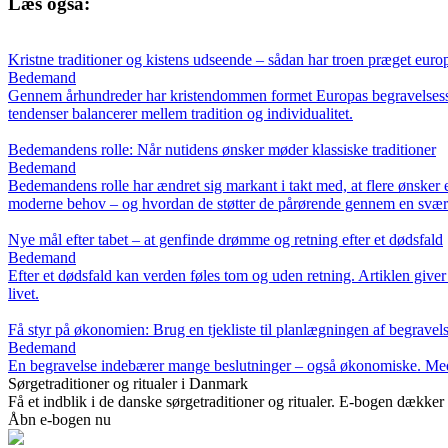
Læs også:
Kristne traditioner og kistens udseende – sådan har troen præget eur
Bedemand
Gennem århundreder har kristendommen formet Europas begravelsesskik
tendenser balancerer mellem tradition og individualitet.
Bedemandens rolle: Når nutidens ønsker møder klassiske traditioner
Bedemand
Bedemandens rolle har ændret sig markant i takt med, at flere ønsker
moderne behov – og hvordan de støtter de pårørende gennem en svær 
Nye mål efter tabet – at genfinde drømme og retning efter et dødsfald
Bedemand
Efter et dødsfald kan verden føles tom og uden retning. Artiklen giv
livet.
Få styr på økonomien: Brug en tjekliste til planlægningen af begravel
Bedemand
En begravelse indebærer mange beslutninger – også økonomiske. Med en
Sørgetraditioner og ritualer i Danmark
Få et indblik i de danske sørgetraditioner og ritualer. E-bogen dækker 
Åbn e-bogen nu