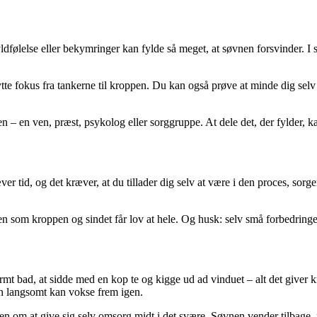
yldfølelse eller bekymringer kan fylde så meget, at søvnen forsvinder.
e fokus fra tankerne til kroppen. Du kan også prøve at minde dig selv om
 – en ven, præst, psykolog eller sorggruppe. At dele det, der fylder, kan
r tid, og det kræver, at du tillader dig selv at være i den proces, sorge
n som kroppen og sindet får lov at hele. Og husk: selv små forbedringer –
rmt bad, at sidde med en kop te og kigge ud ad vinduet – alt det giver kr
nen langsomt kan vokse frem igen.
n om at give sig selv omsorg midt i det svære. Søvnen vender tilbage, 