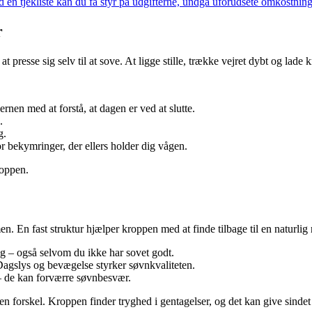
 tjekliste kan du få styr på udgifterne, undgå uforudsete omkostninger
r
presse sig selv til at sove. At ligge stille, trække vejret dybt og lade 
rnen med at forstå, at dagen er ved at slutte.
.
g.
or bekymringer, der ellers holder dig vågen.
roppen.
n. En fast struktur hjælper kroppen med at finde tilbage til en naturlig
g – også selvom du ikke har sovet godt.
n. Dagslys og bevægelse styrker søvnkvaliteten.
– de kan forværre søvnbesvær.
 en forskel. Kroppen finder tryghed i gentagelser, og det kan give sindet