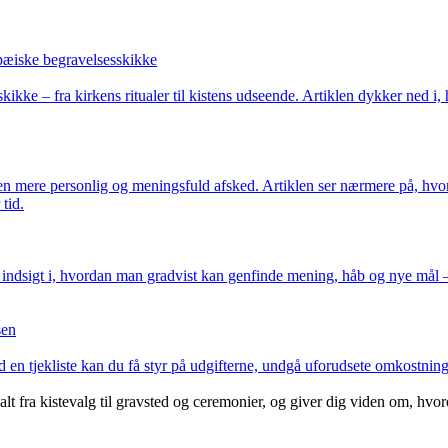
opæiske begravelsesskikke
ke – fra kirkens ritualer til kistens udseende. Artiklen dykker ned i
 en mere personlig og meningsfuld afsked. Artiklen ser nærmere på, hv
tid.
er indsigt i, hvordan man gradvist kan genfinde mening, håb og nye mål 
sen
 tjekliste kan du få styr på udgifterne, undgå uforudsete omkostninger
alt fra kistevalg til gravsted og ceremonier, og giver dig viden om, hvor