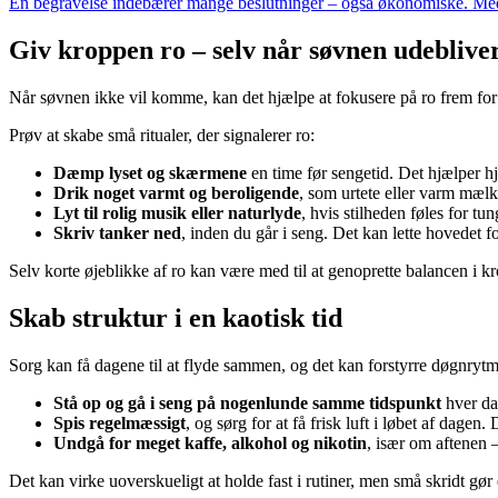
En begravelse indebærer mange beslutninger – også økonomiske. Med en
Giv kroppen ro – selv når søvnen udeblive
Når søvnen ikke vil komme, kan det hjælpe at fokusere på ro frem for at 
Prøv at skabe små ritualer, der signalerer ro:
Dæmp lyset og skærmene
en time før sengetid. Det hjælper hje
Drik noget varmt og beroligende
, som urtete eller varm mælk
Lyt til rolig musik eller naturlyde
, hvis stilheden føles for tun
Skriv tanker ned
, inden du går i seng. Det kan lette hovedet f
Selv korte øjeblikke af ro kan være med til at genoprette balancen i k
Skab struktur i en kaotisk tid
Sorg kan få dagene til at flyde sammen, og det kan forstyrre døgnrytme
Stå op og gå i seng på nogenlunde samme tidspunkt
hver da
Spis regelmæssigt
, og sørg for at få frisk luft i løbet af dage
Undgå for meget kaffe, alkohol og nikotin
, især om aftenen 
Det kan virke uoverskueligt at holde fast i rutiner, men små skridt gør