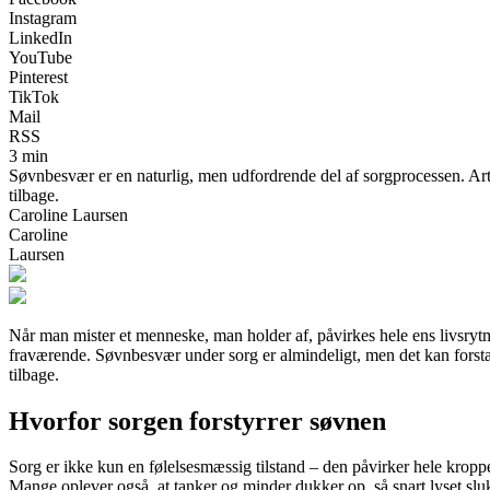
Instagram
LinkedIn
YouTube
Pinterest
TikTok
Mail
RSS
3 min
Søvnbesvær er en naturlig, men udfordrende del af sorgprocessen. Artik
tilbage.
Caroline Laursen
Caroline
Laursen
Når man mister et menneske, man holder af, påvirkes hele ens livsrytme
fraværende. Søvnbesvær under sorg er almindeligt, men det kan forstær
tilbage.
Hvorfor sorgen forstyrrer søvnen
Sorg er ikke kun en følelsesmæssig tilstand – den påvirker hele kropp
Mange oplever også, at tanker og minder dukker op, så snart lyset sluk