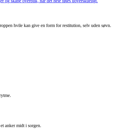
 og skabe overblik, når det hele føles uoverskueligt.
kroppen hvile kan give en form for restitution, selv uden søvn.
 rytme.
 et anker midt i sorgen.