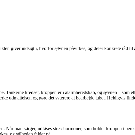
len giver indsigt i, hvorfor søvnen påvirkes, og deler konkrete råd til 
. Tankerne kredser, kroppen er i alarmberedskab, og søvnen – som ellers 
ke udmattelsen og gøre det sværere at bearbejde tabet. Heldigvis finde
en. Når man sørger, udløses stresshormoner, som holder kroppen i bered
kes, og stilheden falder på.