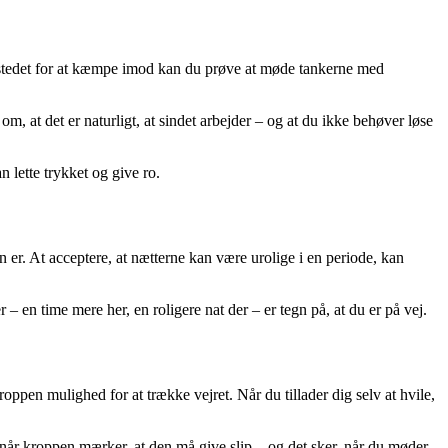
 I stedet for at kæmpe imod kan du prøve at møde tankerne med
, at det er naturligt, at sindet arbejder – og at du ikke behøver løse
 lette trykket og give ro.
n er. At acceptere, at nætterne kan være urolige i en periode, kan
 en time mere her, en roligere nat der – er tegn på, at du er på vej.
oppen mulighed for at trække vejret. Når du tillader dig selv at hvile,
når kroppen mærker, at den må give slip – og det sker, når du møder