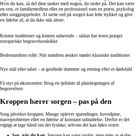
Hvis du kan, så del dine tanker med nogen, du stoler på. Det kan være
en ven, et familiemedlem eller en professionel som en præst, psykolog
eller sorggruppeleder. At sætte ord på sorgen kan lette trykket og give
en følelse af, at du ikke står alene.
Kristne traditioner og kistens udseende – sådan har troen præget
europæiske begravelsesskikke
Bedemandens rolle: Når nutidens ønsker møder klassiske traditioner
Nye mål efter tabet – at genfinde drømme og retning efter et dødsfald
Få styr på økonomien: Brug en tjekliste til planlægningen af
begravelsen
Kroppen bærer sorgen – pas på den
Sorg påvirker kroppen. Mange oplever spændinger, hovedpine,
maveproblemer eller en følelse af konstant udmattelse. Derfor er det
vigtigt at tage hånd om det fysiske, selvom det kan føles svært.
Sov, når du kan.
Søvnen kan være urolig, men prøv at skabe