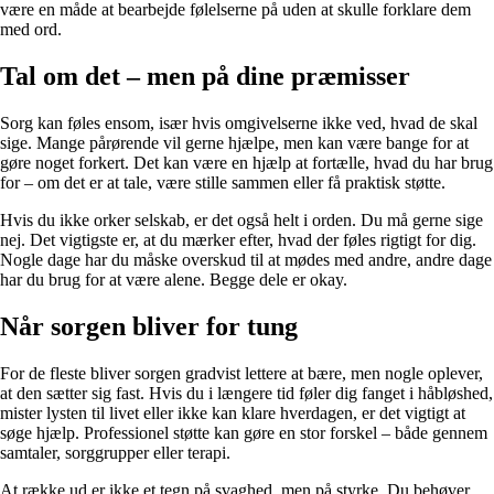
være en måde at bearbejde følelserne på uden at skulle forklare dem
med ord.
Tal om det – men på dine præmisser
Sorg kan føles ensom, især hvis omgivelserne ikke ved, hvad de skal
sige. Mange pårørende vil gerne hjælpe, men kan være bange for at
gøre noget forkert. Det kan være en hjælp at fortælle, hvad du har brug
for – om det er at tale, være stille sammen eller få praktisk støtte.
Hvis du ikke orker selskab, er det også helt i orden. Du må gerne sige
nej. Det vigtigste er, at du mærker efter, hvad der føles rigtigt for dig.
Nogle dage har du måske overskud til at mødes med andre, andre dage
har du brug for at være alene. Begge dele er okay.
Når sorgen bliver for tung
For de fleste bliver sorgen gradvist lettere at bære, men nogle oplever,
at den sætter sig fast. Hvis du i længere tid føler dig fanget i håbløshed,
mister lysten til livet eller ikke kan klare hverdagen, er det vigtigt at
søge hjælp. Professionel støtte kan gøre en stor forskel – både gennem
samtaler, sorggrupper eller terapi.
At række ud er ikke et tegn på svaghed, men på styrke. Du behøver