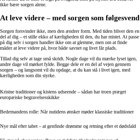
ikke bære sorgen alene.
At leve videre – med sorgen som følgesvend
Sorgen forsvinder ikke, men den ændrer form. Med tiden bliver den en
del af dig – et stille ekko af kærligheden til den, du har mistet. At passe
på dig selv i sorgen handler ikke om at glemme, men om at finde
måder at leve videre på, hvor både savnet og livet får plads.
Tillad dig selv at tage små skridt. Nogle dage vil du mærke lyset igen,
andre dage vil mørket fylde. Begge dele er en del af vejen gennem
sorgen – og langsomt vil du opdage, at du kan stå i livet igen, med
kærligheden som din styrke.
Kristne traditioner og kistens udseende – sådan har troen præget
europæiske begravelsesskikke
Bedemandens rolle: Når nutidens ønsker møder klassiske traditioner
Nye mål efter tabet – at genfinde drømme og retning efter et dødsfald