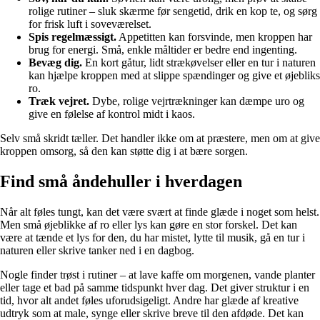
rolige rutiner – sluk skærme før sengetid, drik en kop te, og sørg
for frisk luft i soveværelset.
Spis regelmæssigt.
Appetitten kan forsvinde, men kroppen har
brug for energi. Små, enkle måltider er bedre end ingenting.
Bevæg dig.
En kort gåtur, lidt strækøvelser eller en tur i naturen
kan hjælpe kroppen med at slippe spændinger og give et øjebliks
ro.
Træk vejret.
Dybe, rolige vejrtrækninger kan dæmpe uro og
give en følelse af kontrol midt i kaos.
Selv små skridt tæller. Det handler ikke om at præstere, men om at give
kroppen omsorg, så den kan støtte dig i at bære sorgen.
Find små åndehuller i hverdagen
Når alt føles tungt, kan det være svært at finde glæde i noget som helst.
Men små øjeblikke af ro eller lys kan gøre en stor forskel. Det kan
være at tænde et lys for den, du har mistet, lytte til musik, gå en tur i
naturen eller skrive tanker ned i en dagbog.
Nogle finder trøst i rutiner – at lave kaffe om morgenen, vande planter
eller tage et bad på samme tidspunkt hver dag. Det giver struktur i en
tid, hvor alt andet føles uforudsigeligt. Andre har glæde af kreative
udtryk som at male, synge eller skrive breve til den afdøde. Det kan