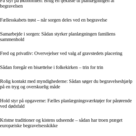
Få styr på økonomien: Brug en tjekliste til planlægningen af
begravelsen
Fællesskabets trøst – når sorgen deles ved en begravelse
Samarbejde i sorgen: Sådan styrker planlægningen familiens
sammenhold
Fred og privatliv: Overvejelser ved valg af gravstedets placering
Sådan foregår en bisættelse i folkekirken – trin for trin
Rolig kontakt med myndighederne: Sådan søger du begravelseshjælp
på en tryg og overskuelig måde
Hold styr på opgaverne: Fælles planlægningsværktøjer for pårørende
ved dødsfald
Kristne traditioner og kistens udseende – sådan har troen præget
europæiske begravelsesskikke