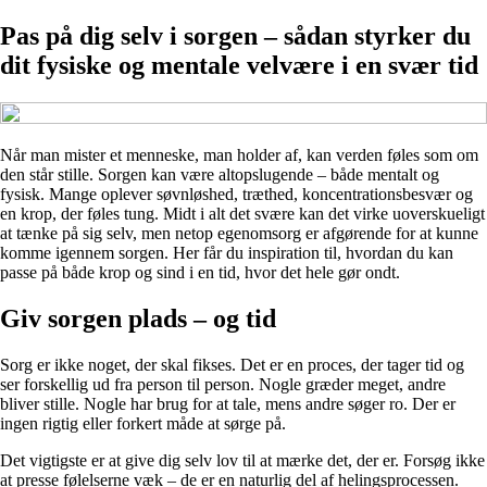
Pas på dig selv i sorgen – sådan styrker du
dit fysiske og mentale velvære i en svær tid
Når man mister et menneske, man holder af, kan verden føles som om
den står stille. Sorgen kan være altopslugende – både mentalt og
fysisk. Mange oplever søvnløshed, træthed, koncentrationsbesvær og
en krop, der føles tung. Midt i alt det svære kan det virke uoverskueligt
at tænke på sig selv, men netop egenomsorg er afgørende for at kunne
komme igennem sorgen. Her får du inspiration til, hvordan du kan
passe på både krop og sind i en tid, hvor det hele gør ondt.
Giv sorgen plads – og tid
Sorg er ikke noget, der skal fikses. Det er en proces, der tager tid og
ser forskellig ud fra person til person. Nogle græder meget, andre
bliver stille. Nogle har brug for at tale, mens andre søger ro. Der er
ingen rigtig eller forkert måde at sørge på.
Det vigtigste er at give dig selv lov til at mærke det, der er. Forsøg ikke
at presse følelserne væk – de er en naturlig del af helingsprocessen.